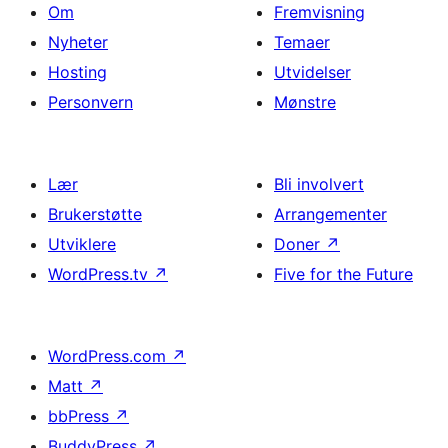
Om
Fremvisning
Nyheter
Temaer
Hosting
Utvidelser
Personvern
Mønstre
Lær
Bli involvert
Brukerstøtte
Arrangementer
Utviklere
Doner
↗
WordPress.tv
↗
Five for the Future
WordPress.com
↗
Matt
↗
bbPress
↗
BuddyPress
↗