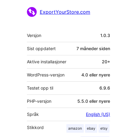
Bidragsytere
ExportYourStore.com
Meta
Versjon
1.0.3
Sist oppdatert
7 måneder
siden
Aktive installasjoner
20+
WordPress-versjon
4.0 eller nyere
Testet opp til
6.9.6
PHP-versjon
5.5.0 eller nyere
Språk
English (US)
Stikkord
amazon
ebay
etsy