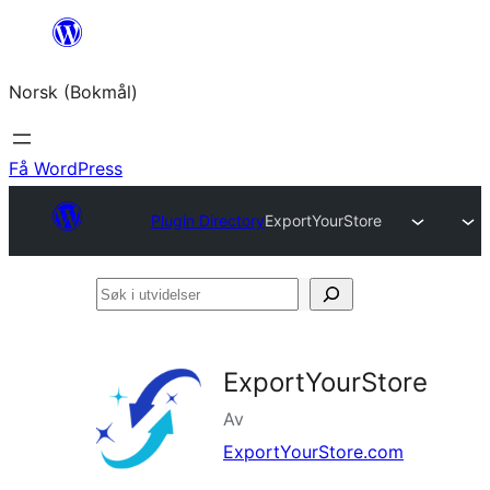
Hopp
til
Norsk (Bokmål)
innhold
Få WordPress
Plugin Directory
ExportYourStore
Søk
i
utvidelser
ExportYourStore
Av
ExportYourStore.com