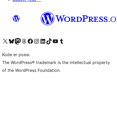
Besøk vår konto på X
Visit our Bluesky account
Besøk vår Mastodon-konto
Visit our Threads account
Besøk vår Facebook-side
Besøk vår Instagram-konto
Besøk vår LinkedIn-konto
Visit our TikTok account
Visit our YouTube channel
Visit our Tumblr account
Kode er poesi.
The WordPress® trademark is the intellectual property
of the WordPress Foundation.