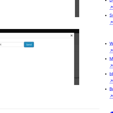
D
S
W
M
b
B