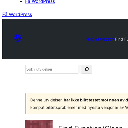
Få WordPress
Få WordPress
Plugin Directory
Find F
Søk
i
utvidelser
Denne utvidelsen
har ikke blitt testet mot noen a
kompatibilitetsproblemer med nyeste versjoner av 