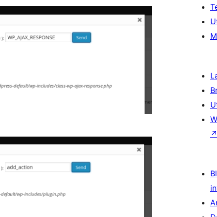
T
U
M
L
B
U
W
Bl
i
A