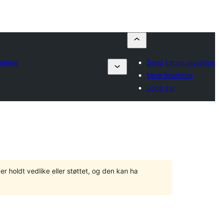
idelse
Send inn en utvidelse
Mine favoritter
Logg inn
er holdt vedlike eller støttet, og den kan ha