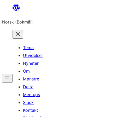
Hopp
til
Norsk (Bokmål)
innhold
Tema
Utvidelser
Nyheter
Om
Mønstre
Delta
Meetups
Slack
Kontakt