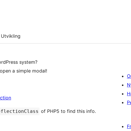
Utvikling
WordPress system?
 open a simple modal!
O
N
H
ction
P
of PHP5 to find this info.
eflectionClass
F