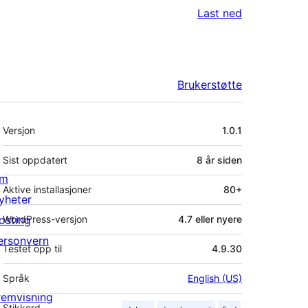
Last ned
Brukerstøtte
Meta
Versjon
1.0.1
Sist oppdatert
8 år
siden
m
Aktive installasjoner
80+
yheter
osting
WordPress-versjon
4.7 eller nyere
ersonvern
Testet opp til
4.9.30
Språk
English (US)
remvisning
Stikkord