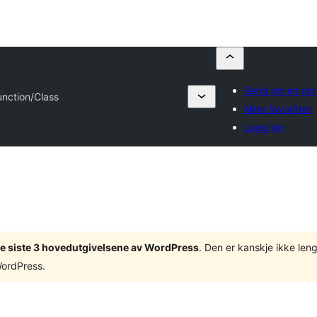
Send inn en utv
unction/Class
Mine favoritter
Logg inn
v de siste 3 hovedutgivelsene av WordPress
. Den er kanskje ikke leng
WordPress.