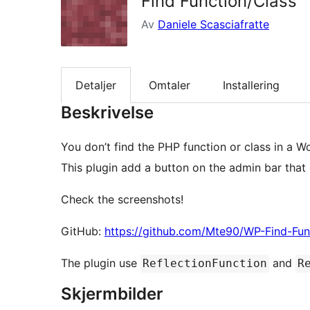
Find Function/Class
Av
Daniele Scasciafratte
Detaljer
Omtaler
Installering
Beskrivelse
You don’t find the PHP function or class in a 
This plugin add a button on the admin bar that
Check the screenshots!
GitHub:
https://github.com/Mte90/WP-Find-Fun
The plugin use
and
ReflectionFunction
R
Skjermbilder