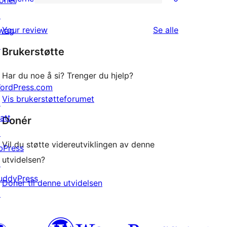
oner
0
star
↗
1-
reviews
omtalene
Your review
Se alle
wag
star
↗
Brukerstøtte
reviews
Har du noe å si? Trenger du hjelp?
ordPress.com
Vis brukerstøtteforumet
↗
att
Donér
↗
Vil du støtte videreutviklingen av denne
bPress
utvidelsen?
↗
uddyPress
Doner til denne utvidelsen
↗