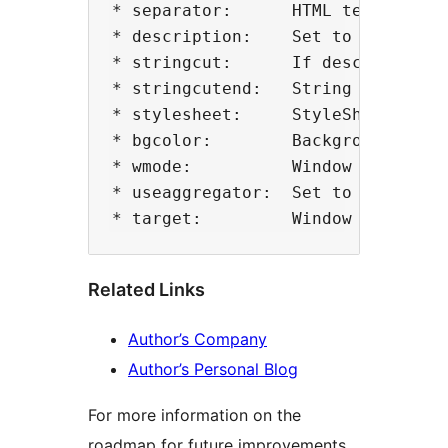
* separator:      HTML text betwee
* description:    Set to "1" for s
* stringcut:      If description i
* stringcutend:   String to append
* stylesheet:     StyleSheet URL a
* bgcolor:        Background color
* wmode:          Window Mode for 
* useaggregator:  Set to '1' for u
Related Links
Author’s Company
Author’s Personal Blog
For more information on the
roadmap for future improvements