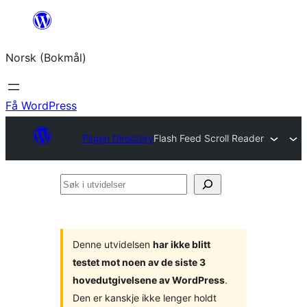
Hopp
til
Norsk (Bokmål)
innhold
Få WordPress
Plugin Directory
Flash Feed Scroll Reader
Søk
i
utvidelser
Denne utvidelsen
har ikke blitt
testet mot noen av de siste 3
hovedutgivelsene av WordPress
.
Den er kanskje ikke lenger holdt