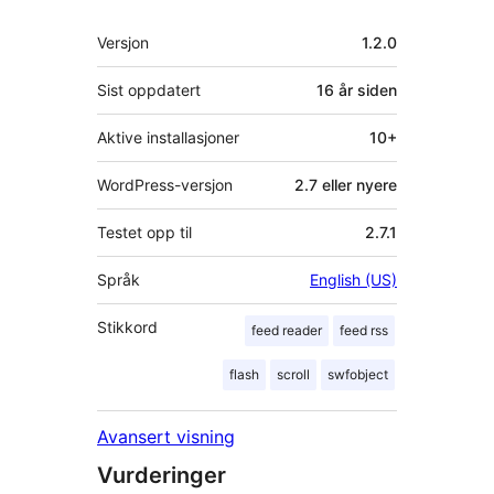
Meta
Versjon
1.2.0
Sist oppdatert
16 år
siden
Aktive installasjoner
10+
WordPress-versjon
2.7 eller nyere
Testet opp til
2.7.1
Språk
English (US)
Stikkord
feed reader
feed rss
flash
scroll
swfobject
Avansert visning
Vurderinger