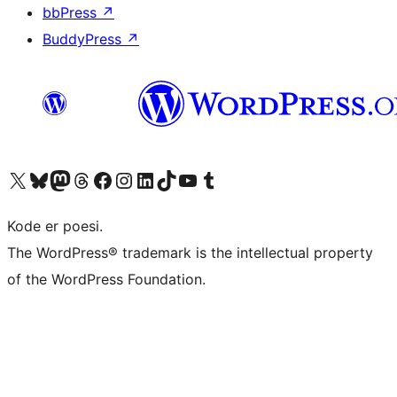
bbPress
↗
BuddyPress
↗
Besøk vår konto på X
Visit our Bluesky account
Besøk vår Mastodon-konto
Visit our Threads account
Besøk vår Facebook-side
Besøk vår Instagram-konto
Besøk vår LinkedIn-konto
Visit our TikTok account
Visit our YouTube channel
Visit our Tumblr account
Kode er poesi.
The WordPress® trademark is the intellectual property
of the WordPress Foundation.