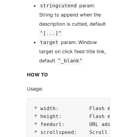
param:
stringcutend
String to append when the
description is cutted, default
"[...]"
param: Window
target
target on click feed title link,
default
"_blank"
HOW TO
Usage:
* width:          Flash movie widt
* height:         Flash movie heig
* feedurl:        URL address of f
* scrollspeed:    Scroll speed in 