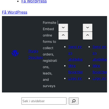
Få WordPress
Få WordPress
Formsite |
Embed
online
forms to
Send inn
Send inn
collect
Plugin
en
en
orders,
Directory
utvidelse
utvidelse
registrati
Mine
Mine
ons,
favoritter
favoritter
leads,
Logg inn
Logg inn
and
surveys
Søk
i