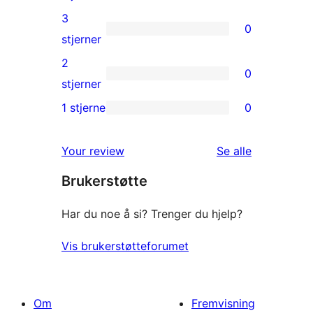
review
4-
3
0
star
0
stjerner
reviews
3-
2
0
star
0
stjerner
reviews
2-
1 stjerne
0
0
star
1-
reviews
omtalene
Your review
Se alle
star
Brukerstøtte
reviews
Har du noe å si? Trenger du hjelp?
Vis brukerstøtteforumet
Om
Fremvisning