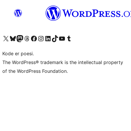
Besøk vår konto på X
Visit our Bluesky account
Besøk vår Mastodon-konto
Visit our Threads account
Besøk vår Facebook-side
Besøk vår Instagram-konto
Besøk vår LinkedIn-konto
Visit our TikTok account
Visit our YouTube channel
Visit our Tumblr account
Kode er poesi.
The WordPress® trademark is the intellectual property
of the WordPress Foundation.