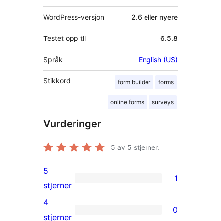
WordPress-versjon
2.6 eller nyere
Testet opp til
6.5.8
Språk
English (US)
Stikkord
form builder
forms
online forms
surveys
Vurderinger
5
av 5 stjerner.
5
1
1
stjerner
5-
4
0
star
0
stjerner