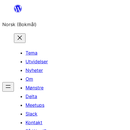
Hopp
til
Norsk (Bokmål)
innhold
Tema
Utvidelser
Nyheter
Om
Mønstre
Delta
Meetups
Slack
Kontakt