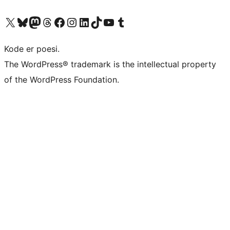
Besøk vår konto på X
Visit our Bluesky account
Besøk vår Mastodon-konto
Visit our Threads account
Besøk vår Facebook-side
Besøk vår Instagram-konto
Besøk vår LinkedIn-konto
Visit our TikTok account
Visit our YouTube channel
Visit our Tumblr account
Kode er poesi.
The WordPress® trademark is the intellectual property
of the WordPress Foundation.