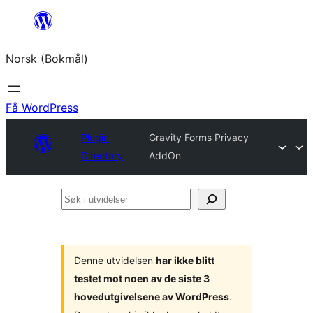
Hopp
til
Norsk (Bokmål)
innhold
Få WordPress
Plugin
Gravity Forms Privacy
Directory
AddOn
Søk
i
utvidelser
Denne utvidelsen
har ikke blitt
testet mot noen av de siste 3
hovedutgivelsene av WordPress
.