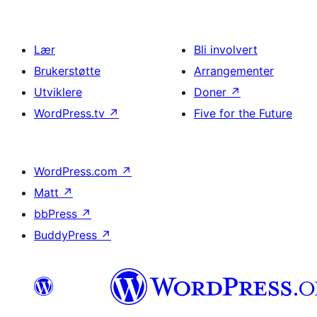
Lær
Bli involvert
Brukerstøtte
Arrangementer
Utviklere
Doner
↗
WordPress.tv
↗
Five for the Future
WordPress.com
↗
Matt
↗
bbPress
↗
BuddyPress
↗