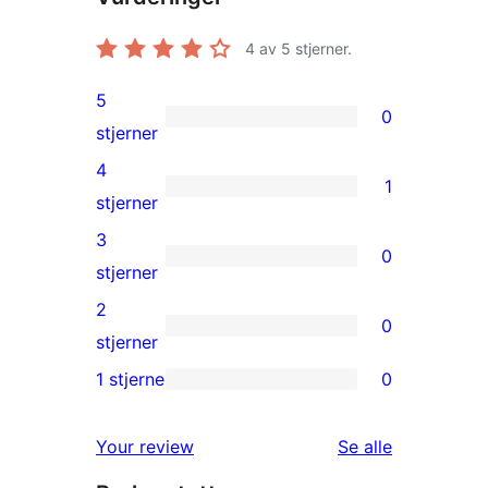
4
av 5 stjerner.
5
0
0
stjerner
5-
4
1
star
1
stjerner
reviews
4-
3
0
star
0
stjerner
review
3-
2
0
star
0
stjerner
reviews
2-
1 stjerne
0
0
star
1-
reviews
omtalene
Your review
Se alle
star