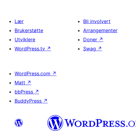
Lær
Bli involvert
Brukerstøtte
Arrangementer
Utviklere
Doner
↗
WordPress.tv
↗
Swag
↗
WordPress.com
↗
Matt
↗
bbPress
↗
BuddyPress
↗