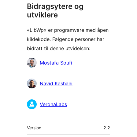
Bidragsytere og
utviklere
«LibWp» er programvare med åpen
kildekode. Følgende personer har
bidratt til denne utvidelsen:
Bidragsytere
Mostafa Soufi
Navid Kashani
VeronaLabs
Meta
Versjon
2.2