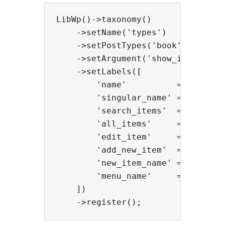
LibWp()->taxonomy()

    ->setName('types')

    ->setPostTypes('book')

    ->setArgument('show_in_rest', 
    ->setLabels([

        'name'          => _x('Typ
        'singular_name' => _x('Typ
        'search_items'  => __('Sea
        'all_items'     => __('All
        'edit_item'     => __('Edi
        'add_new_item'  => __('Add
        'new_item_name' => __('New
        'menu_name'     => __('Typ
    ])
