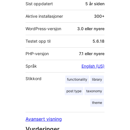
Sist oppdatert
5 år
siden
Aktive installasjoner
300+
WordPress-versjon
3.0 eller nyere
Testet opp til
5.6.18
PHP-versjon
7.1 eller nyere
Språk
English (US)
Stikkord
functionality
library
post type
taxonomy
theme
Avansert visning
Vurderinger