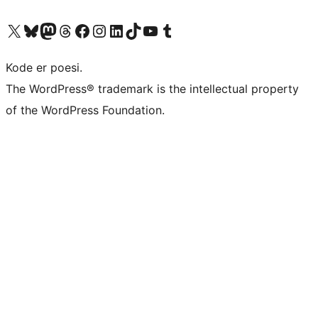
Besøk vår konto på X
Visit our Bluesky account
Besøk vår Mastodon-konto
Visit our Threads account
Besøk vår Facebook-side
Besøk vår Instagram-konto
Besøk vår LinkedIn-konto
Visit our TikTok account
Visit our YouTube channel
Visit our Tumblr account
Kode er poesi.
The WordPress® trademark is the intellectual property
of the WordPress Foundation.