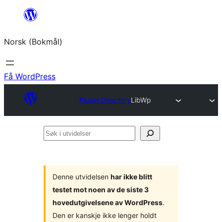
Hopp
til
Norsk (Bokmål)
innhold
Få WordPress
Plugin Directory
LibWp
Søk
i
utvidelser
Denne utvidelsen
har ikke blitt
testet mot noen av de siste 3
hovedutgivelsene av WordPress
.
Den er kanskje ikke lenger holdt