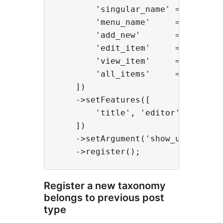
        'singular_name' => _x('Boo
        'menu_name'     => _x('Boo
        'add_new'       => __('Add
        'edit_item'     => __('Edi
        'view_item'     => __('Vie
        'all_items'     => __('All
    ])

    ->setFeatures([

        'title', 'editor', 'author
    ])

    ->setArgument('show_ui', true)
Register a new taxonomy
belongs to previous post
type