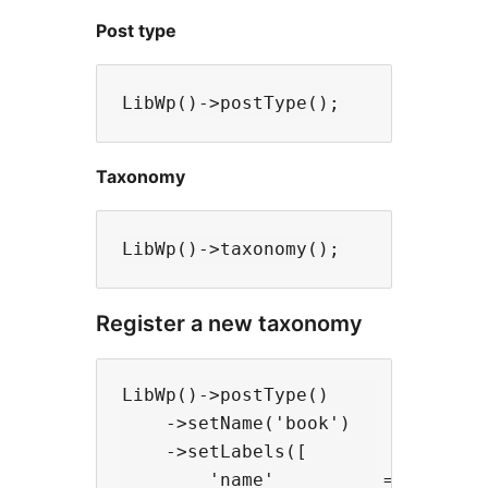
Post type
Taxonomy
Register a new taxonomy
LibWp()->postType()

    ->setName('book')

    ->setLabels([

        'name'          => _x('Boo