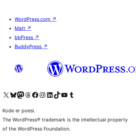
WordPress.com
↗
Matt
↗
bbPress
↗
BuddyPress
↗
Besøk vår konto på X
Visit our Bluesky account
Besøk vår Mastodon-konto
Visit our Threads account
Besøk vår Facebook-side
Besøk vår Instagram-konto
Besøk vår LinkedIn-konto
Visit our TikTok account
Visit our YouTube channel
Visit our Tumblr account
Kode er poesi.
The WordPress® trademark is the intellectual property
of the WordPress Foundation.