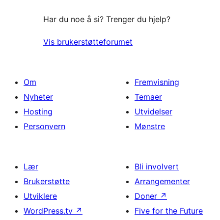
Har du noe å si? Trenger du hjelp?
Vis brukerstøtteforumet
Om
Fremvisning
Nyheter
Temaer
Hosting
Utvidelser
Personvern
Mønstre
Lær
Bli involvert
Brukerstøtte
Arrangementer
Utviklere
Doner
↗
WordPress.tv
↗
Five for the Future