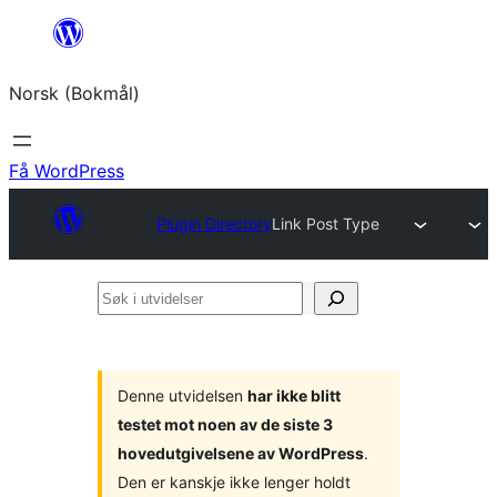
Hopp
til
Norsk (Bokmål)
innhold
Få WordPress
Plugin Directory
Link Post Type
Søk
i
utvidelser
Denne utvidelsen
har ikke blitt
testet mot noen av de siste 3
hovedutgivelsene av WordPress
.
Den er kanskje ikke lenger holdt