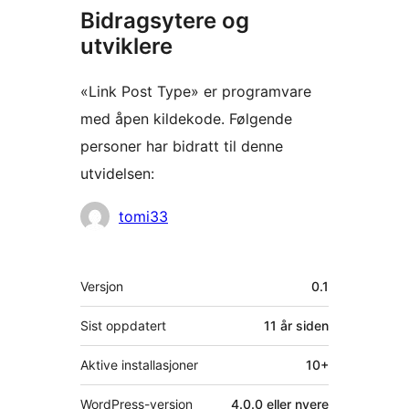
Bidragsytere og
utviklere
«Link Post Type» er programvare
med åpen kildekode. Følgende
personer har bidratt til denne
utvidelsen:
Bidragsytere
tomi33
Meta
Versjon
0.1
Sist oppdatert
11 år
siden
Aktive installasjoner
10+
WordPress-versjon
4.0.0 eller nyere