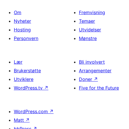
Om
Fremvisning
Nyheter
Temaer
Hosting
Utvidelser
Personvern
Mønstre
Lær
Bli involvert
Brukerstøtte
Arrangementer
Utviklere
Doner
↗
WordPress.tv
↗
Five for the Future
WordPress.com
↗
Matt
↗
bbPress
↗