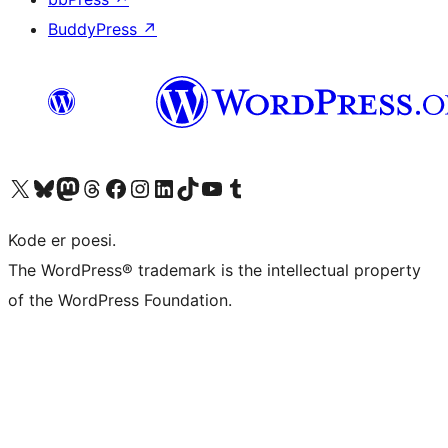
BuddyPress
↗
Besøk vår konto på X
Visit our Bluesky account
Besøk vår Mastodon-konto
Visit our Threads account
Besøk vår Facebook-side
Besøk vår Instagram-konto
Besøk vår LinkedIn-konto
Visit our TikTok account
Visit our YouTube channel
Visit our Tumblr account
Kode er poesi.
The WordPress® trademark is the intellectual property
of the WordPress Foundation.