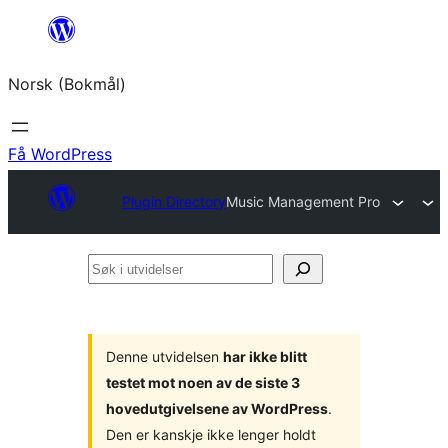
Hopp
til
Norsk (Bokmål)
innhold
Få WordPress
Plugin Directory
Music Management Pro
Søk
i
utvidelser
Denne utvidelsen
har ikke blitt
testet mot noen av de siste 3
hovedutgivelsene av WordPress
.
Den er kanskje ikke lenger holdt