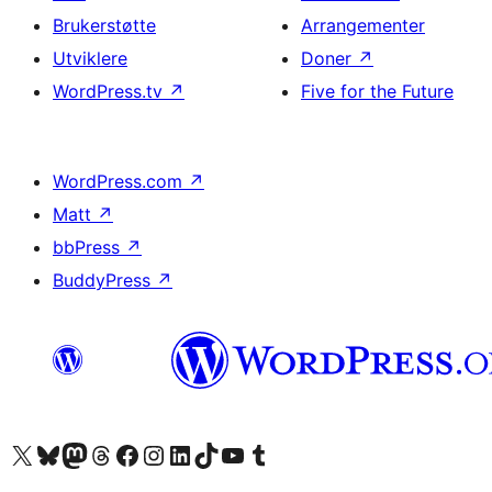
Brukerstøtte
Arrangementer
Utviklere
Doner
↗
WordPress.tv
↗
Five for the Future
WordPress.com
↗
Matt
↗
bbPress
↗
BuddyPress
↗
Besøk vår konto på X
Visit our Bluesky account
Besøk vår Mastodon-konto
Visit our Threads account
Besøk vår Facebook-side
Besøk vår Instagram-konto
Besøk vår LinkedIn-konto
Visit our TikTok account
Visit our YouTube channel
Visit our Tumblr account