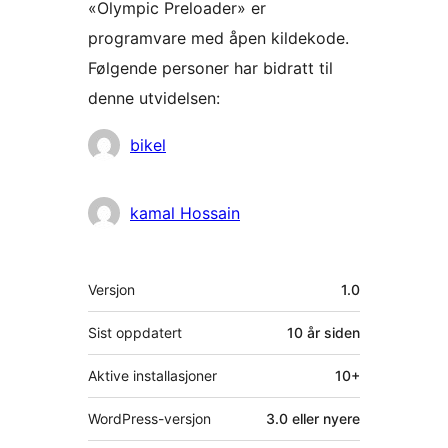
«Olympic Preloader» er
programvare med åpen kildekode.
Følgende personer har bidratt til
denne utvidelsen:
Bidragsytere
bikel
kamal Hossain
Meta
Versjon
1.0
Sist oppdatert
10 år
siden
Aktive installasjoner
10+
WordPress-versjon
3.0 eller nyere