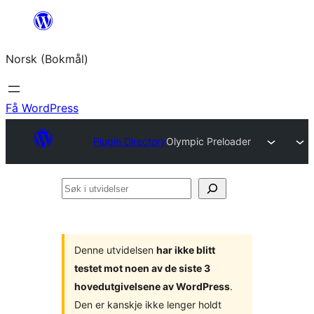
Hopp
til
Norsk (Bokmål)
innhold
Få WordPress
Plugin Directory
Olympic Preloader
Søk
i
utvidelser
Denne utvidelsen
har ikke blitt
testet mot noen av de siste 3
hovedutgivelsene av WordPress
.
Den er kanskje ikke lenger holdt