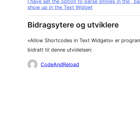
I have set the option to parse smilies in the `
show up in the Text Widget
Bidragsytere og utviklere
«Allow Shortcodes in Text Widgets» er progra
bidratt til denne utvidelsen:
Bidragsytere
CodeAndReload