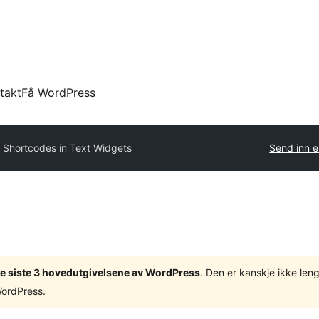
takt
Få WordPress
 Shortcodes in Text Widgets
Send inn e
v de siste 3 hovedutgivelsene av WordPress
. Den er kanskje ikke leng
WordPress.