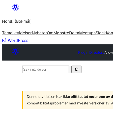
Hopp
til
Norsk (Bokmål)
innhold
Tema
Utvidelser
Nyheter
Om
Mønstre
Delta
Meetups
Slack
Kon
Få WordPress
Plugin Directory
Allow
Søk
i
utvidelser
Denne utvidelsen
har ikke blitt testet mot noen a
kompatibilitetsproblemer med nyeste versjoner av 