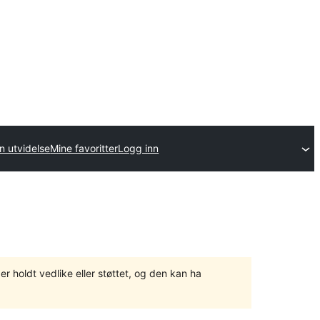
n utvidelse
Mine favoritter
Logg inn
er holdt vedlike eller støttet, og den kan ha