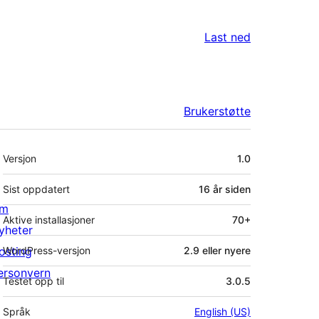
Last ned
Brukerstøtte
Meta
Versjon
1.0
Sist oppdatert
16 år
siden
m
Aktive installasjoner
70+
yheter
osting
WordPress-versjon
2.9 eller nyere
ersonvern
Testet opp til
3.0.5
Språk
English (US)