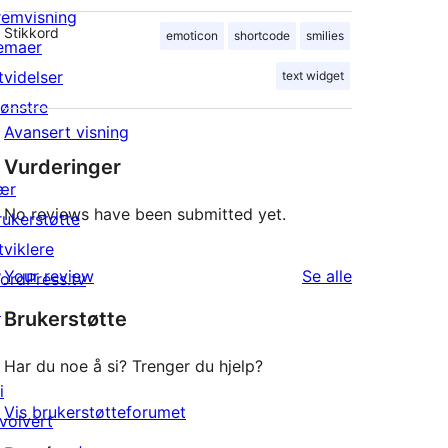
remvisning
Stikkord
emoticon
shortcode
smilies
emaer
tvidelser
text widget
ønstre
Avansert visning
Vurderinger
ær
No reviews have been submitted yet.
rukerstøtte
tviklere
omtalene
Your review
Se alle
ordPress.tv
↗
Brukerstøtte
Har du noe å si? Trenger du hjelp?
i
Vis brukerstøtteforumet
nvolvert