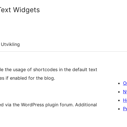
Text Widgets
Utvikling
le the usage of shortcodes in the default text
s if enabled for the blog.
O
N
H
a the WordPress plugin forum. Additional
P