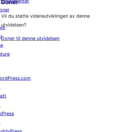
rrangementer
Donér
oner
Vil du støtte videreutviklingen av denne
↗
utvidelsen?
ive
or
Doner til denne utvidelsen
he
uture
ordPress.com
↗
att
↗
bPress
↗
uddyPress