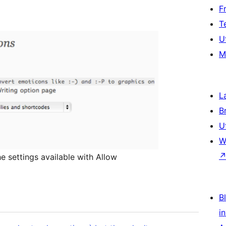
F
T
U
M
L
B
U
W
e settings available with Allow
Bl
i