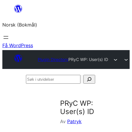
Hopp
til
Norsk (Bokmål)
innhold
Få WordPress
Plugin Directory
PRyC WP: User(s) ID
Søk
i
utvidelser
PRyC WP:
User(s) ID
Av
Patryk