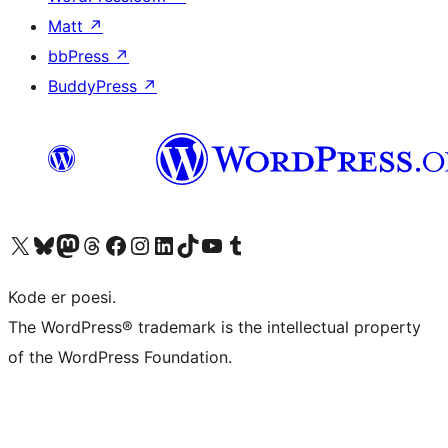
Matt
↗
bbPress
↗
BuddyPress
↗
Besøk vår konto på X
Visit our Bluesky account
Besøk vår Mastodon-konto
Visit our Threads account
Besøk vår Facebook-side
Besøk vår Instagram-konto
Besøk vår LinkedIn-konto
Visit our TikTok account
Visit our YouTube channel
Visit our Tumblr account
Kode er poesi.
The WordPress® trademark is the intellectual property
of the WordPress Foundation.