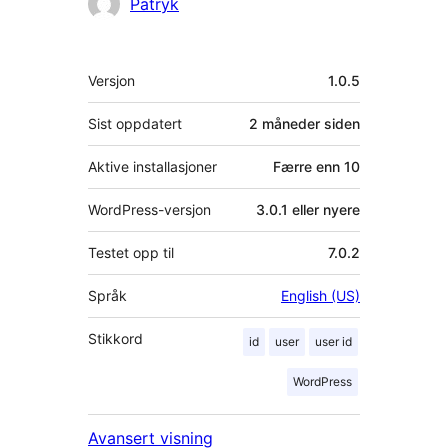
Bidragsytere
Patryk
Meta
Versjon
1.0.5
Sist oppdatert
2 måneder
siden
Aktive installasjoner
Færre enn 10
WordPress-versjon
3.0.1 eller nyere
Testet opp til
7.0.2
Språk
English (US)
Stikkord
id
user
user id
WordPress
Avansert visning