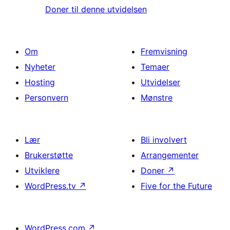
Doner til denne utvidelsen
Om
Fremvisning
Nyheter
Temaer
Hosting
Utvidelser
Personvern
Mønstre
Lær
Bli involvert
Brukerstøtte
Arrangementer
Utviklere
Doner
↗
WordPress.tv
↗
Five for the Future
WordPress.com
↗