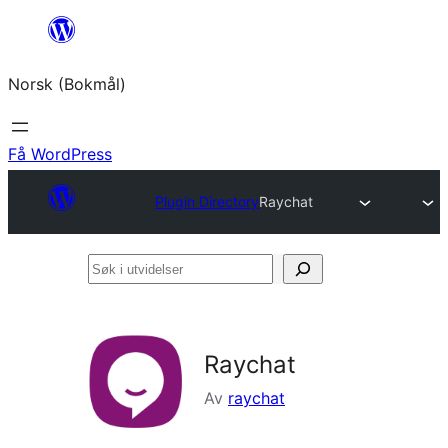
Hopp
til
Norsk (Bokmål)
innhold
Få WordPress
Plugin Directory
Raychat
Søk
i
utvidelser
Raychat
Av
raychat