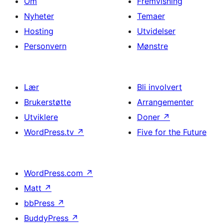
Om
Fremvisning
Nyheter
Temaer
Hosting
Utvidelser
Personvern
Mønstre
Lær
Bli involvert
Brukerstøtte
Arrangementer
Utviklere
Doner
↗
WordPress.tv
↗
Five for the Future
WordPress.com
↗
Matt
↗
bbPress
↗
BuddyPress
↗