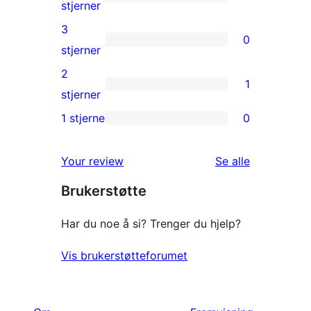
star
0
stjerner
review
4-
3
0
star
0
stjerner
reviews
3-
2
1
star
1
stjerner
reviews
2-
1 stjerne
0
0
star
1-
review
omtalene
Your review
Se alle
star
Brukerstøtte
reviews
Har du noe å si? Trenger du hjelp?
Vis brukerstøtteforumet