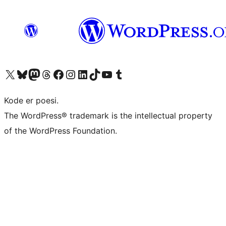
Besøk vår konto på X
Visit our Bluesky account
Besøk vår Mastodon-konto
Visit our Threads account
Besøk vår Facebook-side
Besøk vår Instagram-konto
Besøk vår LinkedIn-konto
Visit our TikTok account
Visit our YouTube channel
Visit our Tumblr account
Kode er poesi.
The WordPress® trademark is the intellectual property
of the WordPress Foundation.