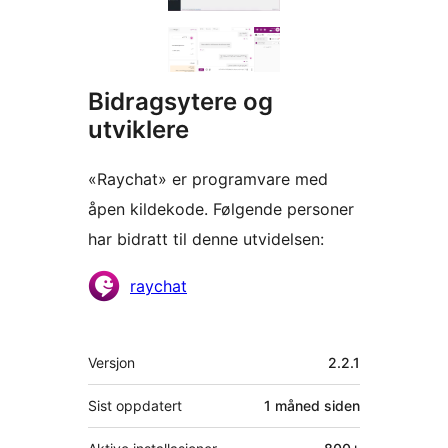
Bidragsytere og
utviklere
«Raychat» er programvare med
åpen kildekode. Følgende personer
har bidratt til denne utvidelsen:
Bidragsytere
raychat
Meta
Versjon
2.2.1
Sist oppdatert
1 måned
siden