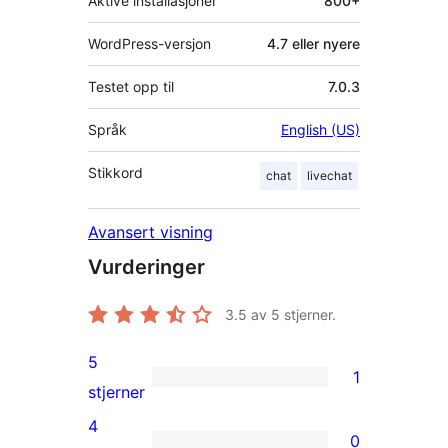
Aktive installasjoner
800+
WordPress-versjon
4.7 eller nyere
Testet opp til
7.0.3
Språk
English (US)
Stikkord
chat
livechat
Avansert visning
Vurderinger
3.5
av 5 stjerner.
5
1
1
stjerner
5-
4
0