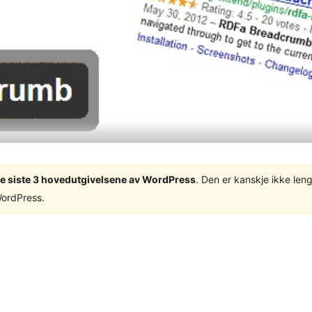
v de siste 3 hovedutgivelsene av WordPress
. Den er kanskje ikke leng
WordPress.