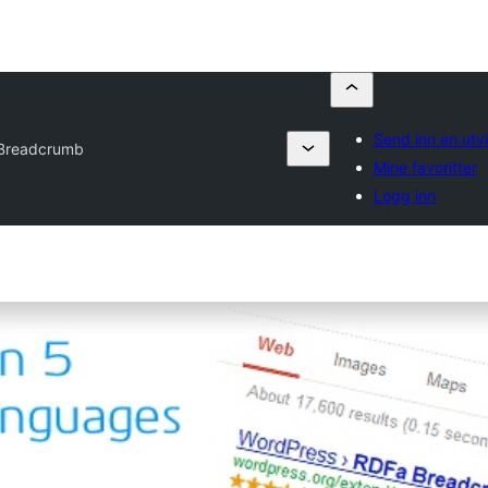
Send inn en utv
Breadcrumb
Mine favoritter
Logg inn