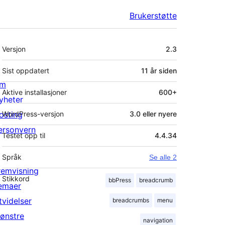
Brukerstøtte
Meta
Versjon
2.3
Sist oppdatert
11 år
siden
m
Aktive installasjoner
600+
yheter
osting
WordPress-versjon
3.0 eller nyere
ersonvern
Testet opp til
4.4.34
Språk
Se alle 2
remvisning
Stikkord
bbPress
breadcrumb
emaer
tvidelser
breadcrumbs
menu
ønstre
navigation