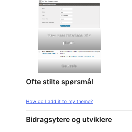
New user Interface of a
plugin.
Genesis
Ofte stilte spørsmål
How do I add it to my theme?
Bidragsytere og utviklere