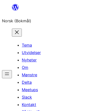
Hopp
til
Norsk (Bokmål)
innhold
Tema
Utvidelser
Nyheter
Om
Mønstre
Delta
Meetups
Slack
Kontakt