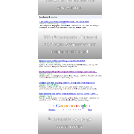
The RDFa Breadcrumbs on
your website.
RDFa Breadcrumbs displayed
by Google Webmasters rich
snippet testing tool.
Breadcrumbs on google
search results.