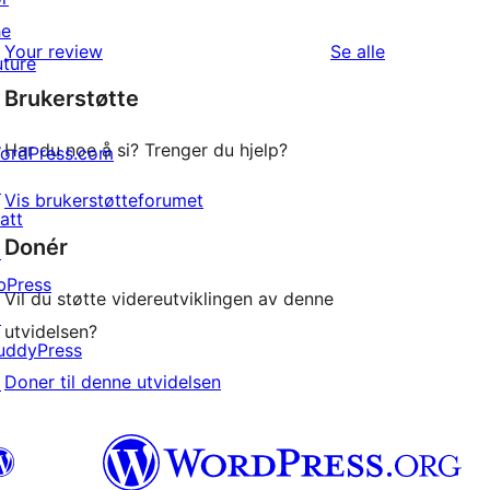
star
he
1-
reviews
omtalene
Your review
Se alle
uture
star
Brukerstøtte
review
Har du noe å si? Trenger du hjelp?
ordPress.com
↗
Vis brukerstøtteforumet
att
Donér
↗
bPress
Vil du støtte videreutviklingen av denne
↗
utvidelsen?
uddyPress
Doner til denne utvidelsen
↗