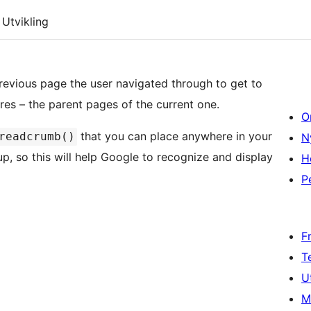
Utvikling
revious page the user navigated through to get to
tures – the parent pages of the current one.
O
that you can place anywhere in your
readcrumb()
N
up, so this will help Google to recognize and display
H
P
F
T
U
M