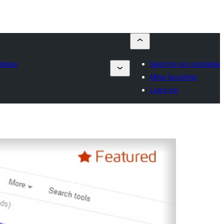
idelse
Send inn en utvidelse
Mine favoritter
Logg inn