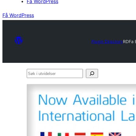
Få WordPress
Få WordPress
Plugin Directory
RDFa 
Søk
i
utvidelser