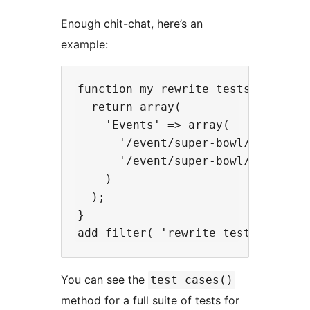
Enough chit-chat, here’s an
example:
function my_rewrite_tests( $tests 
  return array(

    'Events' => array(

      '/event/super-bowl/' => 'ind
      '/event/super-bowl/page/2/' 
    )

  );

}

You can see the
test_cases()
method for a full suite of tests for