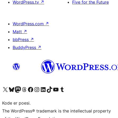
WordPress.tv
↗
Five for the Future
WordPress.com
↗
Matt
↗
bbPress
↗
BuddyPress
↗
Besøk vår konto på X
Visit our Bluesky account
Besøk vår Mastodon-konto
Visit our Threads account
Besøk vår Facebook-side
Besøk vår Instagram-konto
Besøk vår LinkedIn-konto
Visit our TikTok account
Visit our YouTube channel
Visit our Tumblr account
Kode er poesi.
The WordPress® trademark is the intellectual property