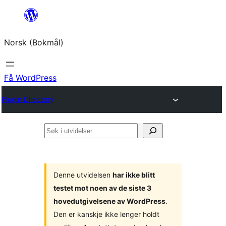
Hopp
til
Norsk (Bokmål)
innhold
Få WordPress
Plugin Directory
Søk
i
utvidelser
Denne utvidelsen
har ikke blitt
testet mot noen av de siste 3
hovedutgivelsene av WordPress
.
Den er kanskje ikke lenger holdt