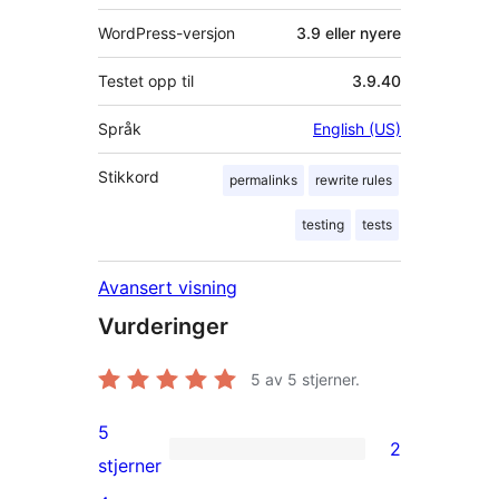
WordPress-versjon
3.9 eller nyere
Testet opp til
3.9.40
Språk
English (US)
Stikkord
permalinks
rewrite rules
testing
tests
Avansert visning
Vurderinger
5
av 5 stjerner.
5
2
2
stjerner
5-