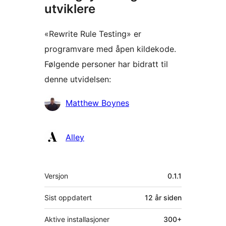
utviklere
«Rewrite Rule Testing» er
programvare med åpen kildekode.
Følgende personer har bidratt til
denne utvidelsen:
Bidragsytere
Matthew Boynes
Alley
Meta
Versjon
0.1.1
Sist oppdatert
12 år
siden
Aktive installasjoner
300+