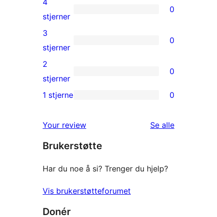
4
0
star
0
stjerner
reviews
4-
3
0
star
0
stjerner
reviews
3-
2
0
star
0
stjerner
reviews
2-
1 stjerne
0
0
star
1-
reviews
omtalene
Your review
Se alle
star
Brukerstøtte
reviews
Har du noe å si? Trenger du hjelp?
Vis brukerstøtteforumet
Donér