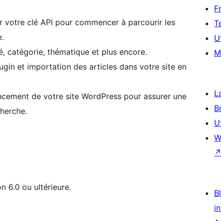
F
isir votre clé API pour commencer à parcourir les
T
e.
U
lé, catégorie, thématique et plus encore.
M
ugin et importation des articles dans votre site en
L
encement de votre site WordPress pour assurer une
B
cherche.
U
W
n 6.0 ou ultérieure.
Bl
i