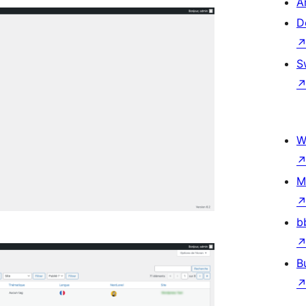
A
D
S
W
M
b
B