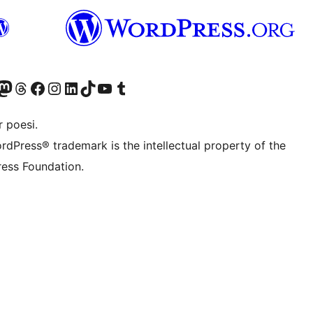
r Bluesky account
søk vår Mastodon-konto
Visit our Threads account
Besøk vår Facebook-side
Besøk vår Instagram-konto
Besøk vår LinkedIn-konto
Visit our TikTok account
Visit our YouTube channel
Visit our Tumblr account
 poesi.
rdPress® trademark is the intellectual property of the
ess Foundation.