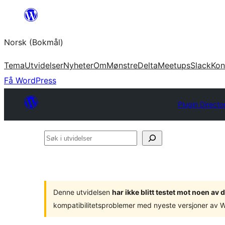
Hopp
til
Norsk (Bokmål)
innhold
Tema
Utvidelser
Nyheter
Om
Mønstre
Delta
Meetups
Slack
Kon
Få WordPress
Plugin Directo
Søk
i
utvidelser
Denne utvidelsen
har ikke blitt testet mot noen a
kompatibilitetsproblemer med nyeste versjoner av 