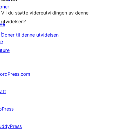
oner
Vil du støtte videreutviklingen av denne
↗
utvidelsen?
ive
or
Doner til denne utvidelsen
he
uture
ordPress.com
↗
att
↗
bPress
↗
uddyPress