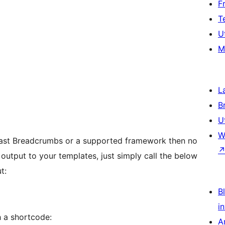
F
T
U
M
L
B
U
W
oast Breadcrumbs or a supported framework then no
output to your templates, just simply call the below
t:
Bl
i
h a shortcode:
A