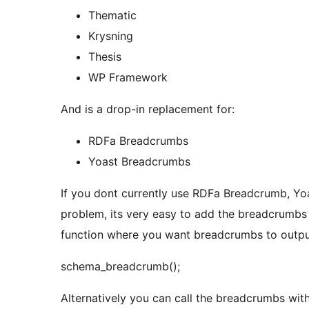
Thematic
Krysning
Thesis
WP Framework
And is a drop-in replacement for:
RDFa Breadcrumbs
Yoast Breadcrumbs
If you dont currently use RDFa Breadcrumb, Y
problem, its very easy to add the breadcrumbs 
function where you want breadcrumbs to outpu
schema_breadcrumb();
Alternatively you can call the breadcrumbs wit