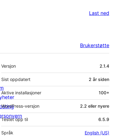
Last ned
Brukerstøtte
Meta
Versjon
2.1.4
Sist oppdatert
2 år
siden
m
Aktive installasjoner
100+
yheter
osting
WordPress-versjon
2.2 eller nyere
ersonvern
Testet opp til
6.5.9
Språk
English (US)