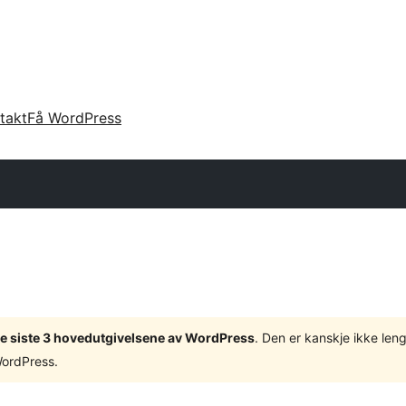
takt
Få WordPress
v de siste 3 hovedutgivelsene av WordPress
. Den er kanskje ikke leng
WordPress.