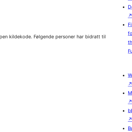
D
F
f
 kildekode. Følgende personer har bidratt til
t
F
W
M
b
B