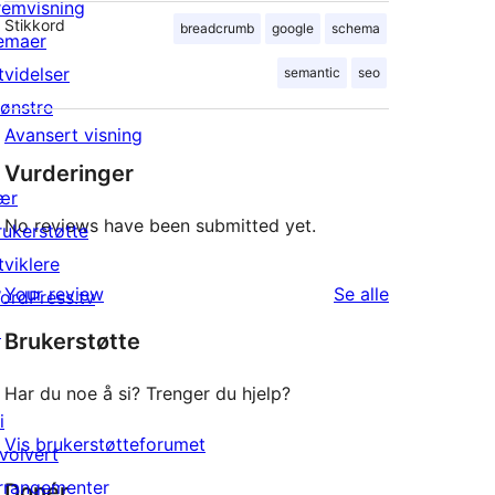
remvisning
Stikkord
breadcrumb
google
schema
emaer
tvidelser
semantic
seo
ønstre
Avansert visning
Vurderinger
ær
No reviews have been submitted yet.
rukerstøtte
tviklere
omtalene
Your review
Se alle
ordPress.tv
↗
Brukerstøtte
Har du noe å si? Trenger du hjelp?
i
Vis brukerstøtteforumet
nvolvert
rrangementer
Donér