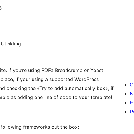
s
Utvikling
ite. If you’re using RDFa Breadcrumb or Yoast
s place, if your using a supported WordPress
O
and checking the «Try to add automatically box», if
N
imple as adding one line of code to your template!
H
P
 following frameworks out the box: