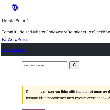
Hopp
til
Norsk (Bokmål)
innhold
Tema
Utvidelser
Nyheter
Om
Mønstre
Delta
Meetups
Slack
Kon
Få WordPress
Plugin Directory
Søk
i
utvidelser
Denne utvidelsen
har ikke blitt testet mot noen a
kompatibilitetsproblemer med nyeste versjoner av 