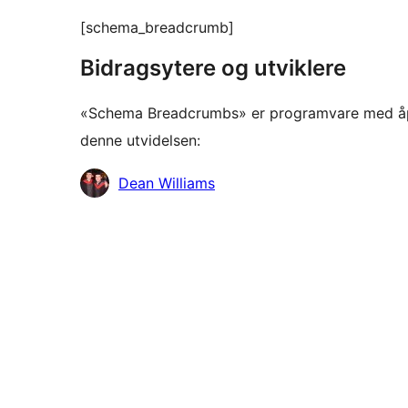
[schema_breadcrumb]
Bidragsytere og utviklere
«Schema Breadcrumbs» er programvare med åpen
denne utvidelsen:
Bidragsytere
Dean Williams