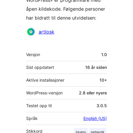
åpen kildekode. Følgende personer
har bidratt til denne utvidelsen:
Bidragsytere
artlosk
Meta
Versjon
1.0
Sist oppdatert
16 år
siden
Aktive installasjoner
10+
WordPress-versjon
2.8 eller nyere
Testet opp til
3.0.5
Språk
English (US)
Stikkord
jquery
network