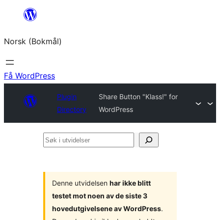
Hopp
til
Norsk (Bokmål)
innhold
Få WordPress
Plugin
Share Button "Klass!" for
Directory
WordPress
Søk
i
utvidelser
Denne utvidelsen
har ikke blitt
testet mot noen av de siste 3
hovedutgivelsene av WordPress
.