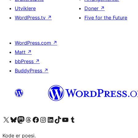
Utviklere
Doner
↗
WordPress.tv
↗
Five for the Future
WordPress.com
↗
Matt
↗
bbPress
↗
BuddyPress
↗
Besøk vår konto på X
Visit our Bluesky account
Besøk vår Mastodon-konto
Visit our Threads account
Besøk vår Facebook-side
Besøk vår Instagram-konto
Besøk vår LinkedIn-konto
Visit our TikTok account
Visit our YouTube channel
Visit our Tumblr account
Kode er poesi.