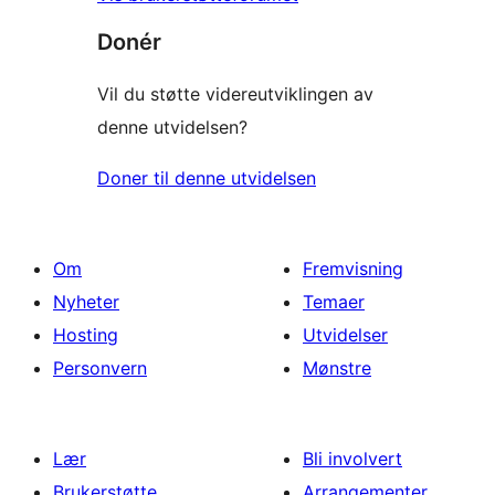
Donér
Vil du støtte videreutviklingen av
denne utvidelsen?
Doner til denne utvidelsen
Om
Fremvisning
Nyheter
Temaer
Hosting
Utvidelser
Personvern
Mønstre
Lær
Bli involvert
Brukerstøtte
Arrangementer