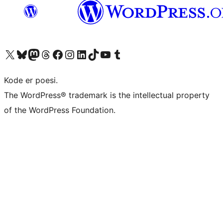
Besøk vår konto på X
Visit our Bluesky account
Besøk vår Mastodon-konto
Visit our Threads account
Besøk vår Facebook-side
Besøk vår Instagram-konto
Besøk vår LinkedIn-konto
Visit our TikTok account
Visit our YouTube channel
Visit our Tumblr account
Kode er poesi.
The WordPress® trademark is the intellectual property
of the WordPress Foundation.