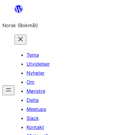
Hopp
til
Norsk (Bokmål)
innhold
Tema
Utvidelser
Nyheter
Om
Mønstre
Delta
Meetups
Slack
Kontakt