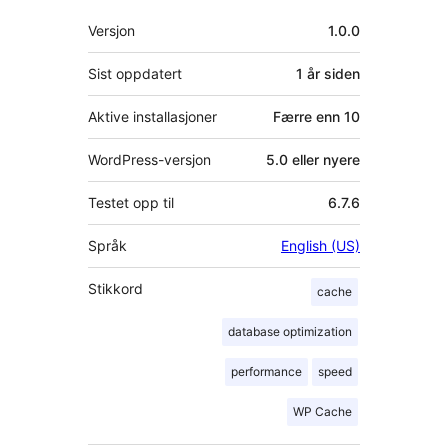
Meta
Versjon
1.0.0
Sist oppdatert
1 år
siden
Aktive installasjoner
Færre enn 10
WordPress-versjon
5.0 eller nyere
Testet opp til
6.7.6
Språk
English (US)
Stikkord
cache
database optimization
performance
speed
WP Cache