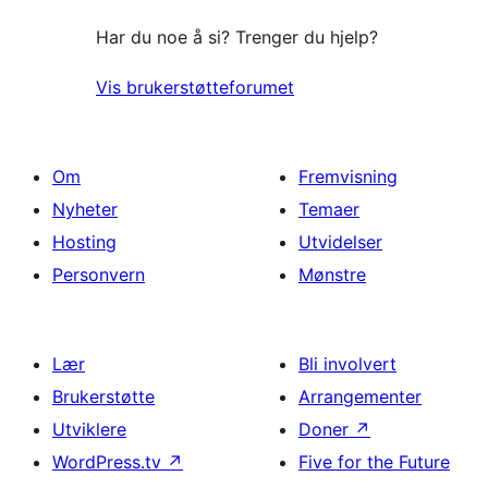
Har du noe å si? Trenger du hjelp?
Vis brukerstøtteforumet
Om
Fremvisning
Nyheter
Temaer
Hosting
Utvidelser
Personvern
Mønstre
Lær
Bli involvert
Brukerstøtte
Arrangementer
Utviklere
Doner
↗
WordPress.tv
↗
Five for the Future