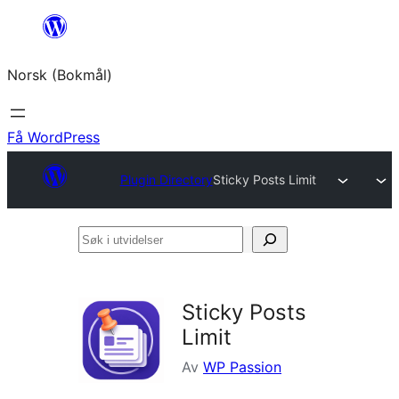
Hopp
til
Norsk (Bokmål)
innhold
Få WordPress
Plugin Directory
Sticky Posts Limit
Søk
i
utvidelser
Sticky Posts
Limit
Av
WP Passion