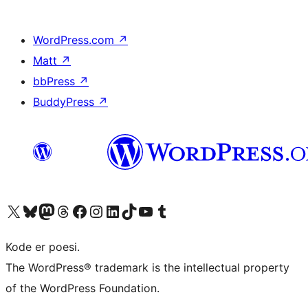
WordPress.com
↗
Matt
↗
bbPress
↗
BuddyPress
↗
Besøk vår konto på X
Visit our Bluesky account
Besøk vår Mastodon-konto
Visit our Threads account
Besøk vår Facebook-side
Besøk vår Instagram-konto
Besøk vår LinkedIn-konto
Visit our TikTok account
Visit our YouTube channel
Visit our Tumblr account
Kode er poesi.
The WordPress® trademark is the intellectual property
of the WordPress Foundation.