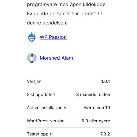
programvare med åpen kildekode.
Følgende personer har bidratt til
denne utvidelsen:
Bidragsytere
WP Passion
Morshed Alam
Meta
Versjon
1.0.1
Sist oppdatert
3 måneder
siden
Aktive installasjoner
Færre enn 10
WordPress-versjon
5.0 eller nyere
Testet opp til
7.0.2