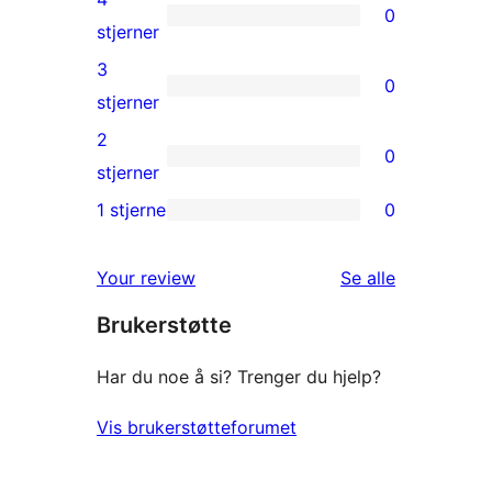
0
star
0
stjerner
review
4-
3
0
star
0
stjerner
reviews
3-
2
0
star
0
stjerner
reviews
2-
1 stjerne
0
0
star
1-
reviews
omtalene
Your review
Se alle
star
Brukerstøtte
reviews
Har du noe å si? Trenger du hjelp?
Vis brukerstøtteforumet