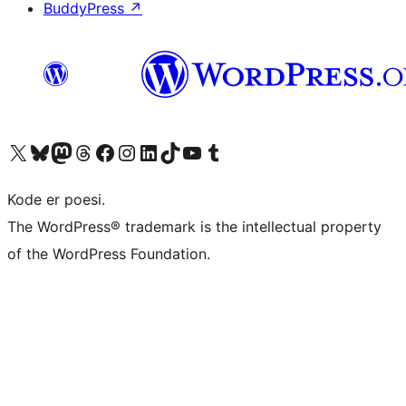
BuddyPress
↗
Besøk vår konto på X
Visit our Bluesky account
Besøk vår Mastodon-konto
Visit our Threads account
Besøk vår Facebook-side
Besøk vår Instagram-konto
Besøk vår LinkedIn-konto
Visit our TikTok account
Visit our YouTube channel
Visit our Tumblr account
Kode er poesi.
The WordPress® trademark is the intellectual property
of the WordPress Foundation.