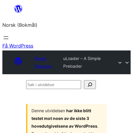
Hopp
til
Norsk (Bokmål)
innhold
Få WordPress
Plugin
uLoader – A Simple
Directory
Preloader
Søk
i
utvidelser
Denne utvidelsen
har ikke blitt
testet mot noen av de siste 3
hovedutgivelsene av WordPress
.