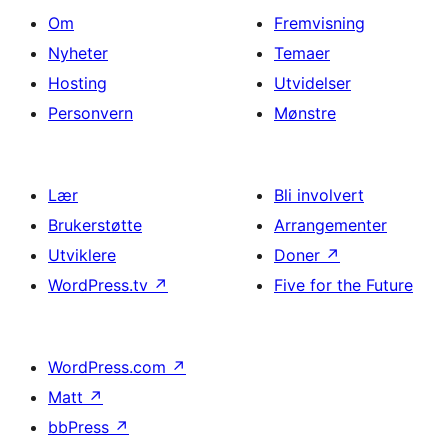
Om
Fremvisning
Nyheter
Temaer
Hosting
Utvidelser
Personvern
Mønstre
Lær
Bli involvert
Brukerstøtte
Arrangementer
Utviklere
Doner
↗
WordPress.tv
↗
Five for the Future
WordPress.com
↗
Matt
↗
bbPress
↗