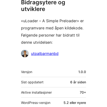
Bidragsytere og
utviklere
«uLoader – A Simple Preloader» er
programvare med åpen kildekode.
Følgende personer har bidratt til
denne utvidelsen:
Bidragsytere
utpalbarmanbd
Meta
Versjon
1.0.0
Sist oppdatert
6 år
siden
Aktive installasjoner
70+
WordPress-versjon
5.2 eller nyere