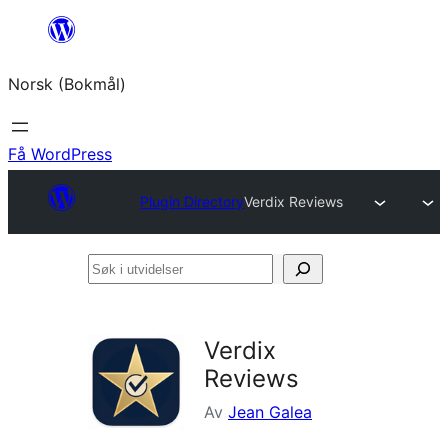
Hopp
til
Norsk (Bokmål)
innhold
Få WordPress
Plugin Directory
Verdix Reviews
Søk
i
utvidelser
Verdix
Reviews
Av
Jean Galea