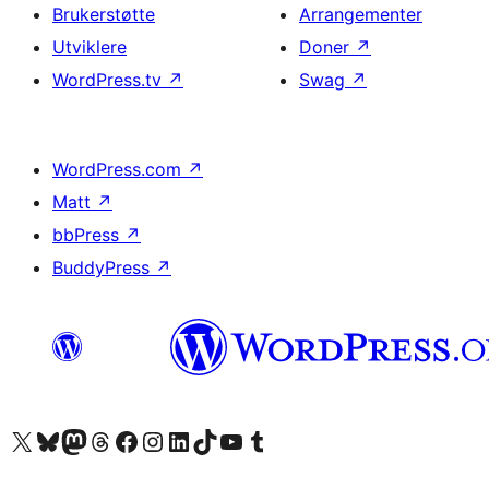
Brukerstøtte
Arrangementer
Utviklere
Doner
↗
WordPress.tv
↗
Swag
↗
WordPress.com
↗
Matt
↗
bbPress
↗
BuddyPress
↗
Besøk vår konto på X
Visit our Bluesky account
Besøk vår Mastodon-konto
Visit our Threads account
Besøk vår Facebook-side
Besøk vår Instagram-konto
Besøk vår LinkedIn-konto
Visit our TikTok account
Visit our YouTube channel
Visit our Tumblr account