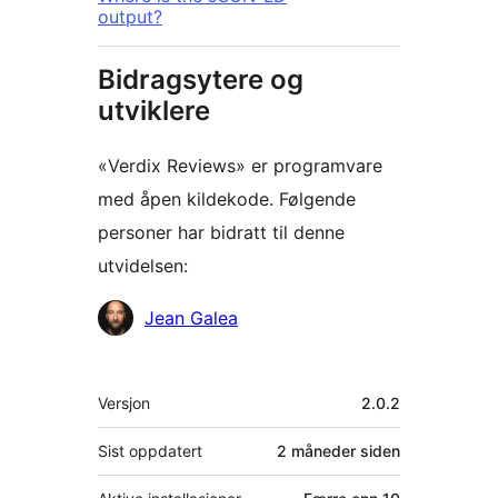
output?
Bidragsytere og
utviklere
«Verdix Reviews» er programvare
med åpen kildekode. Følgende
personer har bidratt til denne
utvidelsen:
Bidragsytere
Jean Galea
Meta
Versjon
2.0.2
Sist oppdatert
2 måneder
siden