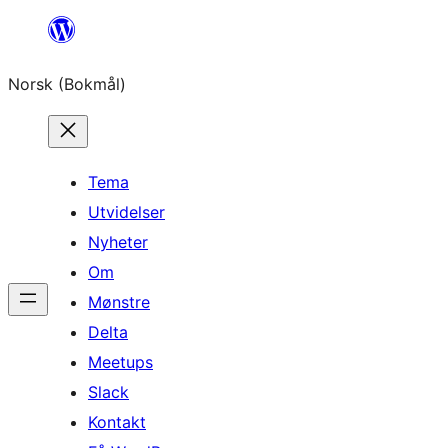
Hopp
til
Norsk (Bokmål)
innhold
Tema
Utvidelser
Nyheter
Om
Mønstre
Delta
Meetups
Slack
Kontakt