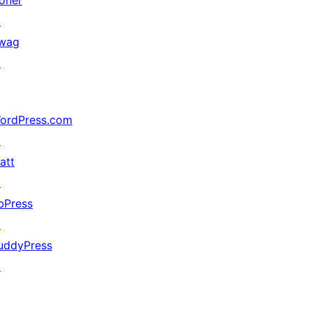
oner
↗
wag
↗
ordPress.com
↗
att
↗
bPress
↗
uddyPress
↗