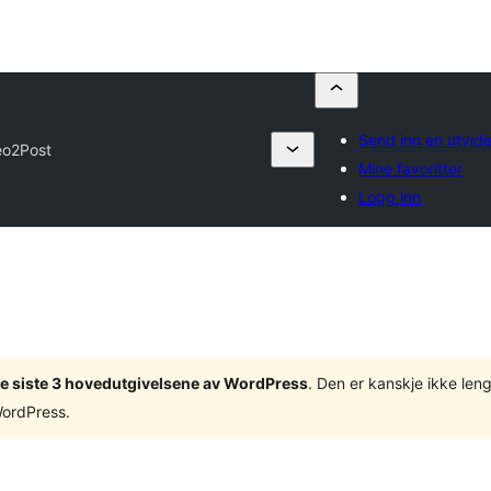
Send inn en utvide
eo2Post
Mine favoritter
Logg inn
v de siste 3 hovedutgivelsene av WordPress
. Den er kanskje ikke leng
WordPress.