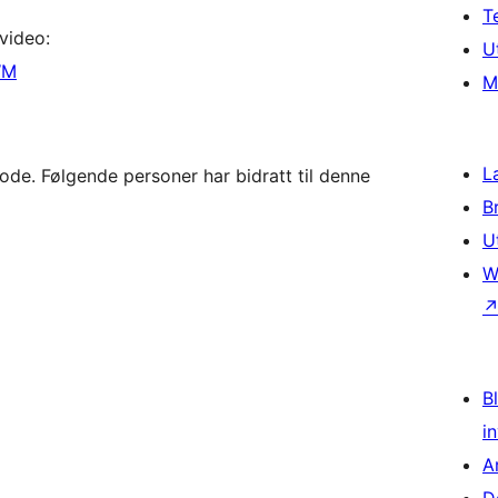
T
 video:
U
WM
M
L
e. Følgende personer har bidratt til denne
B
U
W
Bl
i
A