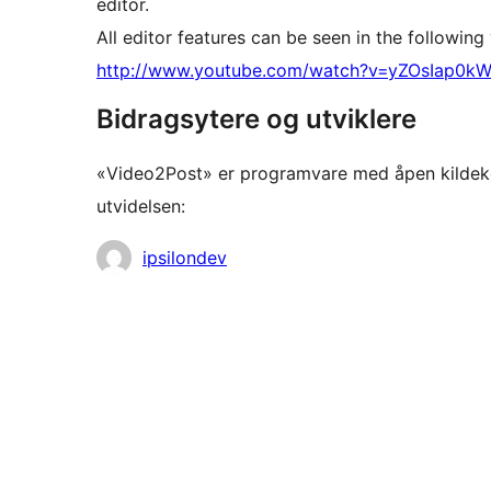
editor.
All editor features can be seen in the following
http://www.youtube.com/watch?v=yZOsIap0k
Bidragsytere og utviklere
«Video2Post» er programvare med åpen kildekod
utvidelsen:
Bidragsytere
ipsilondev