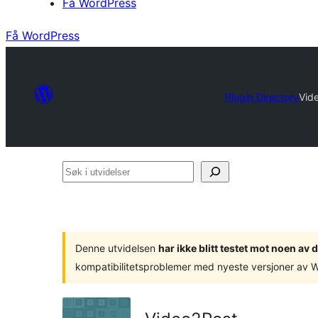
Få WordPress
Få WordPress
Plugin Directory
Vid
Søk
i
utvidelser
Denne utvidelsen
har ikke blitt testet mot noen a
kompatibilitetsproblemer med nyeste versjoner av 