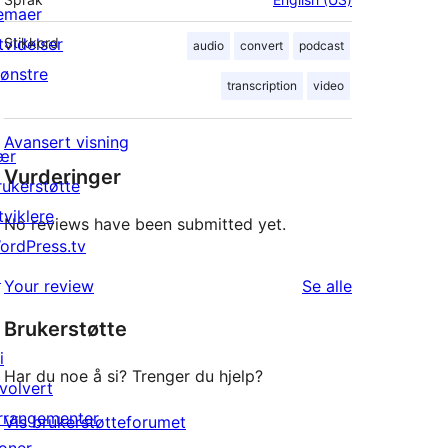
emaer
tvidelser
Stikkord
audio
convert
podcast
ønstre
transcription
video
Avansert visning
ær
Vurderinger
rukerstøtte
tviklere
No reviews have been submitted yet.
ordPress.tv
↗
omtalene
Your review
Se alle
Brukerstøtte
i
Har du noe å si? Trenger du hjelp?
nvolvert
rrangementer
Vis brukerstøtteforumet