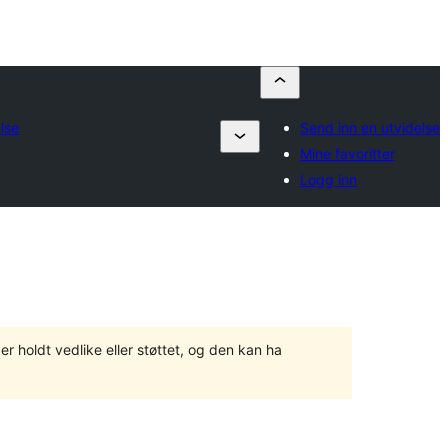
lse
Send inn en utvidelse
Mine favoritter
Logg inn
er holdt vedlike eller støttet, og den kan ha