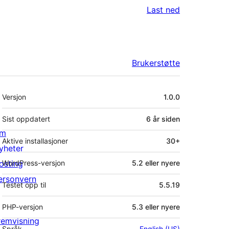
Last ned
Brukerstøtte
Meta
Versjon
1.0.0
Sist oppdatert
6 år
siden
m
Aktive installasjoner
30+
yheter
osting
WordPress-versjon
5.2 eller nyere
ersonvern
Testet opp til
5.5.19
PHP-versjon
5.3 eller nyere
remvisning
Språk
English (US)