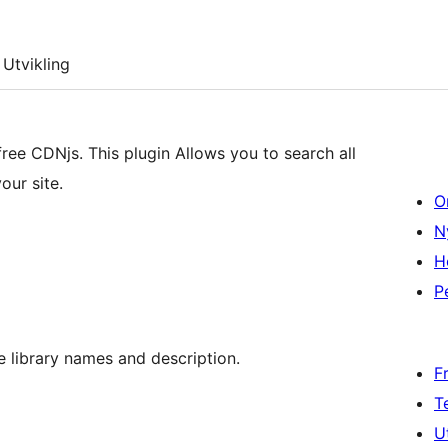
Utvikling
ree CDNjs. This plugin Allows you to search all
our site.
O
N
H
P
 library names and description.
F
T
U