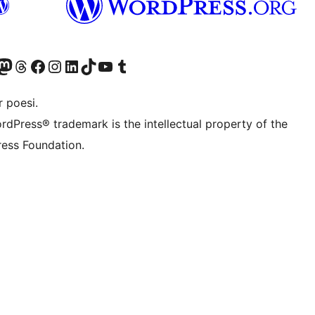
r Bluesky account
søk vår Mastodon-konto
Visit our Threads account
Besøk vår Facebook-side
Besøk vår Instagram-konto
Besøk vår LinkedIn-konto
Visit our TikTok account
Visit our YouTube channel
Visit our Tumblr account
 poesi.
rdPress® trademark is the intellectual property of the
ess Foundation.