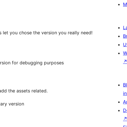
M
L
 let you chose the version you really need!
B
U
W
ersion for debugging purposes
Bl
dd the assets related.
i
A
rary version
D