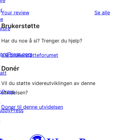
ive
star
1-
or
reviews
omtalene
Your review
Se alle
star
he
Brukerstøtte
reviews
uture
Har du noe å si? Trenger du hjelp?
ordPress.com
Vis brukerstøtteforumet
↗
Donér
att
↗
Vil du støtte videreutviklingen av denne
bPress
utvidelsen?
↗
Doner til denne utvidelsen
uddyPress
↗