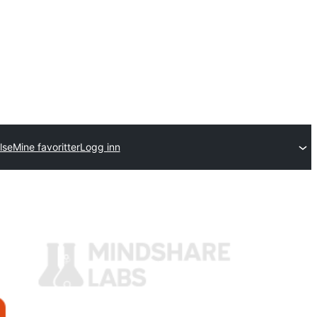
lse
Mine favoritter
Logg inn