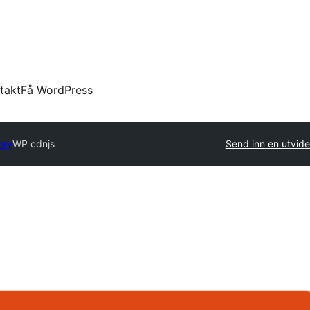
takt
Få WordPress
ory
WP cdnjs
Send inn en utvide