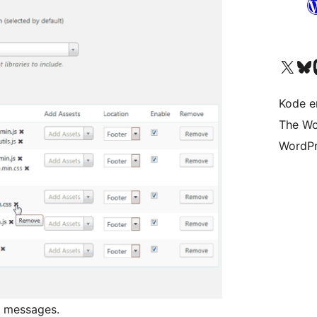
Besøk vår konto på X
Visit ou
Be
Kode er
The Wo
WordPr
l messages.