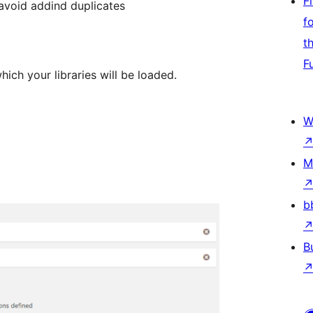
F
avoid addind duplicates
f
t
F
ich your libraries will be loaded.
W
M
b
B