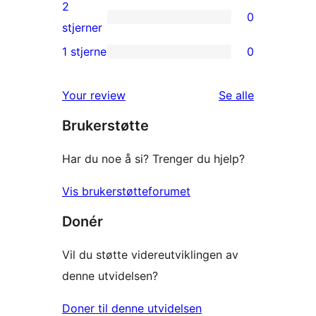
3-
2
0
star
0
stjerner
reviews
2-
1 stjerne
0
0
star
1-
reviews
omtalene
Your review
Se alle
star
Brukerstøtte
reviews
Har du noe å si? Trenger du hjelp?
Vis brukerstøtteforumet
Donér
Vil du støtte videreutviklingen av
denne utvidelsen?
Doner til denne utvidelsen