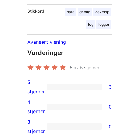
Stikkord
data
debug
develop
log
logger
Avansert visning
Vurderinger
5
av 5 stjerner.
5
3
3
stjerner
5-
4
0
star
0
stjerner
reviews
4-
3
0
star
0
stjerner
reviews