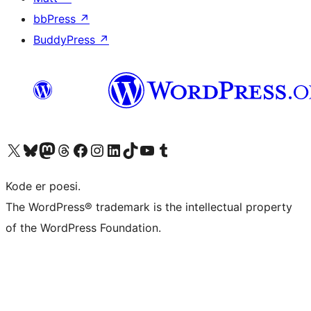
bbPress
↗
BuddyPress
↗
Besøk vår konto på X
Visit our Bluesky account
Besøk vår Mastodon-konto
Visit our Threads account
Besøk vår Facebook-side
Besøk vår Instagram-konto
Besøk vår LinkedIn-konto
Visit our TikTok account
Visit our YouTube channel
Visit our Tumblr account
Kode er poesi.
The WordPress® trademark is the intellectual property
of the WordPress Foundation.