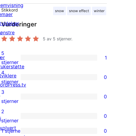
remvisning
Stikkord
snow
snow effect
winter
emaer
tvidelser
Vurderinger
ønstre
5
av 5 stjerner.
5
ær
1
1
stjerner
rukerstøtte
5-
4
tviklere
0
star
0
stjerner
ordPress.tv
review
4-
3
↗
0
star
0
stjerner
reviews
3-
2
0
i
star
0
stjerner
nvolvert
reviews
2-
1 stjerne
0
0