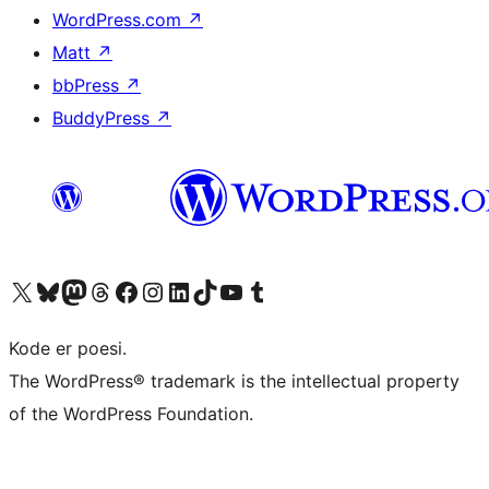
WordPress.com
↗
Matt
↗
bbPress
↗
BuddyPress
↗
Besøk vår konto på X
Visit our Bluesky account
Besøk vår Mastodon-konto
Visit our Threads account
Besøk vår Facebook-side
Besøk vår Instagram-konto
Besøk vår LinkedIn-konto
Visit our TikTok account
Visit our YouTube channel
Visit our Tumblr account
Kode er poesi.
The WordPress® trademark is the intellectual property
of the WordPress Foundation.