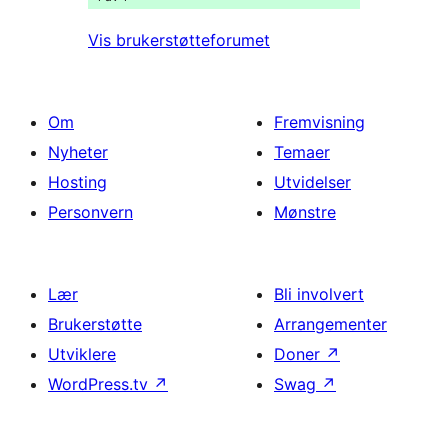
Vis brukerstøtteforumet
Om
Fremvisning
Nyheter
Temaer
Hosting
Utvidelser
Personvern
Mønstre
Lær
Bli involvert
Brukerstøtte
Arrangementer
Utviklere
Doner
↗
WordPress.tv
↗
Swag
↗