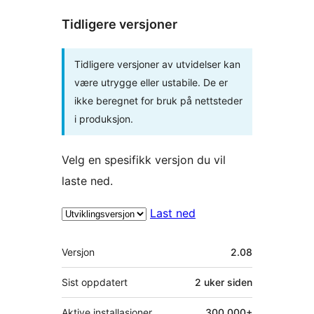
Tidligere versjoner
Tidligere versjoner av utvidelser kan
være utrygge eller ustabile. De er
ikke beregnet for bruk på nettsteder
i produksjon.
Velg en spesifikk versjon du vil
laste ned.
Last ned
Meta
Versjon
2.08
Sist oppdatert
2 uker
siden
Aktive installasjoner
300 000+