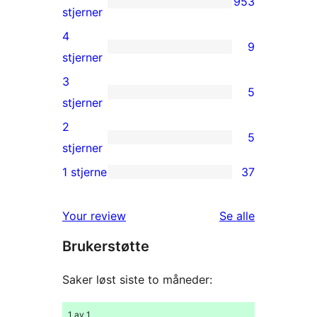
953
953
stjerner
5-
4
9
star
9
stjerner
reviews
4-
3
5
star
5
stjerner
reviews
3-
2
5
star
5
stjerner
reviews
2-
1 stjerne
37
37
star
1-
reviews
omtalene
Your review
Se alle
star
Brukerstøtte
reviews
Saker løst siste to måneder:
1 av 1