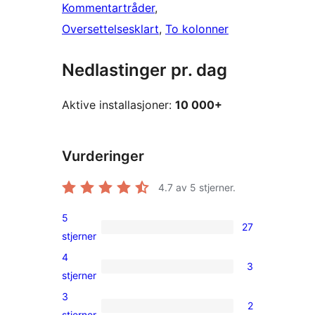
Kommentartråder
, 
Oversettelsesklart
, 
To kolonner
Nedlastinger pr. dag
Aktive installasjoner:
10 000+
Vurderinger
4.7
av 5 stjerner.
5
27
27
stjerner
5-
4
3
star
3
stjerner
reviews
4-
3
2
star
2
stjerner