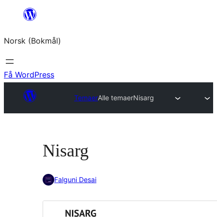
Hopp
til
Norsk (Bokmål)
innhold
Få WordPress
Temaer
Alle temaer
Nisarg
Nisarg
Falguni Desai