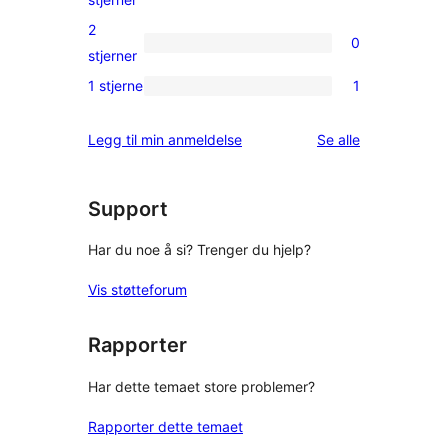
reviews
3-
2
0
star
0
stjerner
reviews
2-
1 stjerne
1
1
star
1-
reviews
omtalene
Legg til min anmeldelse
Se alle
star
review
Support
Har du noe å si? Trenger du hjelp?
Vis støtteforum
Rapporter
Har dette temaet store problemer?
Rapporter dette temaet