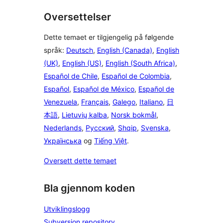
Oversettelser
Dette temaet er tilgjengelig på følgende
språk:
Deutsch
,
English (Canada)
,
English
(UK)
,
English (US)
,
English (South Africa)
,
Español de Chile
,
Español de Colombia
,
Español
,
Español de México
,
Español de
Venezuela
,
Français
,
Galego
,
Italiano
,
日
本語
,
Lietuvių kalba
,
Norsk bokmål
,
Nederlands
,
Русский
,
Shqip
,
Svenska
,
Українська
og
Tiếng Việt
.
Oversett dette temaet
Bla gjennom koden
Utviklingslogg
Subversion repository