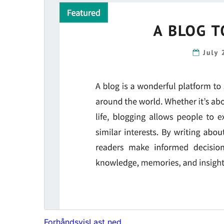
Forhåndsvis
Last ned