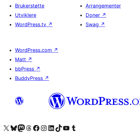
Brukerstøtte
Arrangementer
Utviklere
Doner
↗
WordPress.tv
↗
Swag
↗
WordPress.com
↗
Matt
↗
bbPress
↗
BuddyPress
↗
Besøk vår konto på X
Visit our Bluesky account
Besøk vår Mastodon-konto
Visit our Threads account
Besøk vår Facebook-side
Besøk vår Instagram-konto
Besøk vår LinkedIn-konto
Visit our TikTok account
Visit our YouTube channel
Visit our Tumblr account